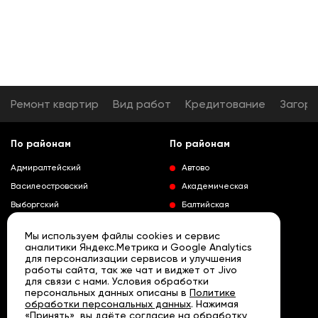
Ремонт квартир
Вид работ
Кредитование
Загор
По районам
По районам
Адмиралтейский
Автово
Василеостровский
Академическая
Выборгский
Балтийская
Калининский
Владимирская
Мы используем файлы cookies и сервис
Колпинский
Выборгская
аналитики Яндекс.Метрика и Google Analytics
для персонализации сервисов и улучшения
Красногвардейский
Гражданский проспект
работы сайта, так же чат и виджет от Jivo
Краносельский
Девяткино
для связи с нами. Условия обработки
Развернуть
персональных данных описаны в
Политике
Кронштадтский
Кировский завод
обработки персональных данных
. Нажимая
«Принять», вы даёте согласие на обработку
Курортный
Ленинский проспект