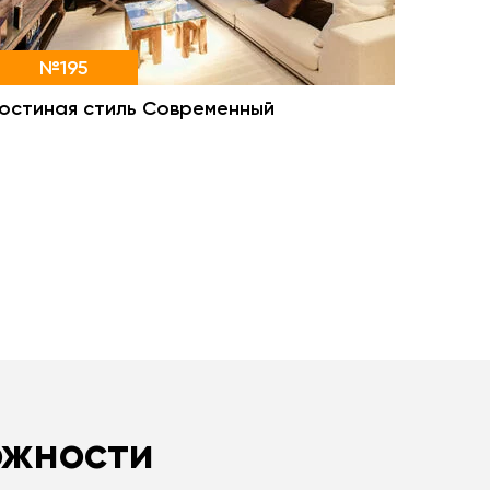
№195
Гостиная стиль Современный
ожности