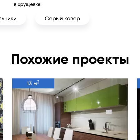
в хрущёвке
льники
Серый ковер
Похожие проекты
2
13 м