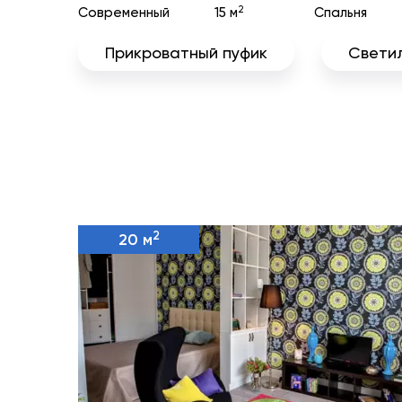
2
Современный
15 м
Спальня
Прикроватный пуфик
Свети
2
20 м