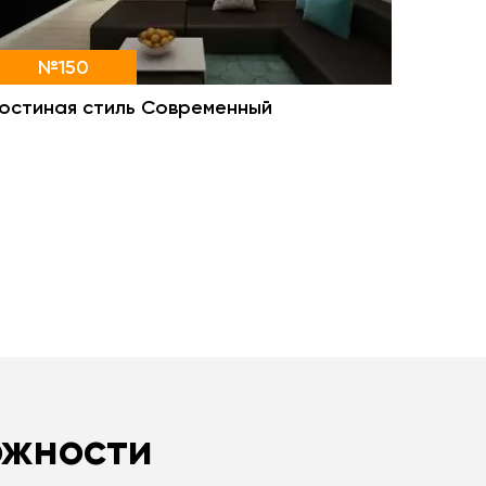
№150
Гостиная стиль Современный
ожности