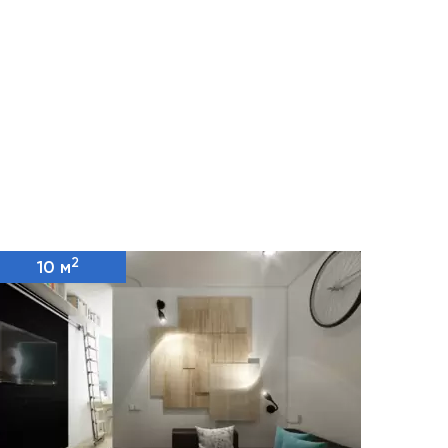
2
10 м