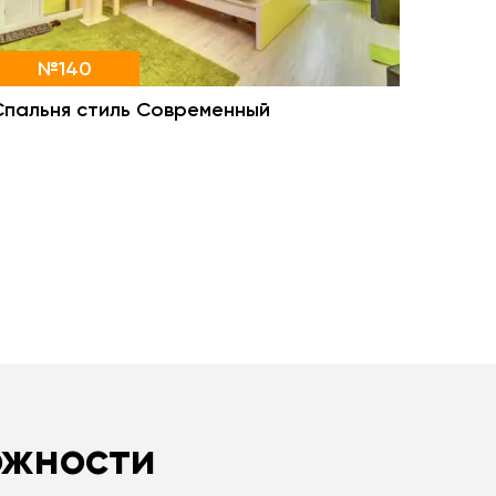
№140
Спальня стиль Современный
ожности