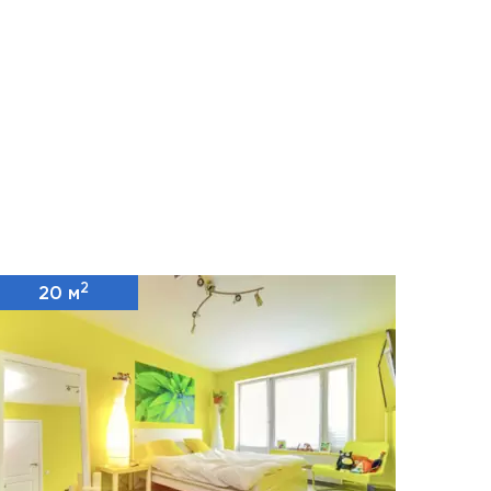
2
20 м