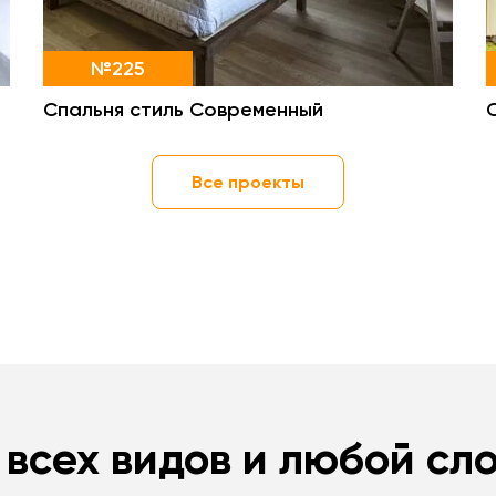
№225
Спальня стиль Современный
Все проекты
 всех видов и любой сл