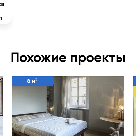
ая
л
Похожие проекты
2
8 м