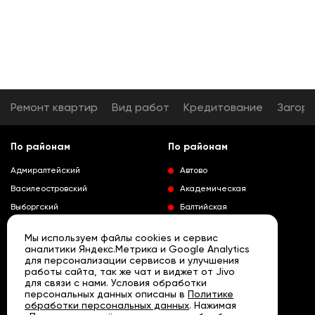
Ремонт квартир
Вид работ
Кредитование
Загор
По районам
По районам
Адмиралтейский
Автово
Василеостровский
Академическая
Выборгский
Балтийская
Калининский
Владимирская
Мы используем файлы cookies и сервис
Колпинский
Выборгская
аналитики Яндекс.Метрика и Google Analytics
для персонализации сервисов и улучшения
Красногвардейский
Гражданский проспект
работы сайта, так же чат и виджет от Jivo
Краносельский
Девяткино
для связи с нами. Условия обработки
Развернуть
персональных данных описаны в
Политике
Кронштадтский
Кировский завод
обработки персональных данных
. Нажимая