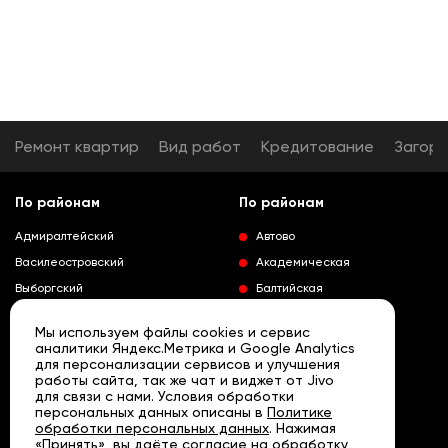
Ремонт квартир
Вид работ
Кредитование
Загор
По районам
По районам
Адмиралтейский
Автово
Василеостровский
Академическая
Выборгский
Балтийская
Калининский
Владимирская
Мы используем файлы cookies и сервис
Колпинский
Выборгская
аналитики Яндекс.Метрика и Google Analytics
для персонализации сервисов и улучшения
Красногвардейский
Гражданский проспект
работы сайта, так же чат и виджет от Jivo
Краносельский
Девяткино
для связи с нами. Условия обработки
Развернуть
персональных данных описаны в
Политике
Кронштадтский
Кировский завод
обработки персональных данных
. Нажимая
«Принять», вы даёте согласие на обработку
Курортный
Ленинский проспект