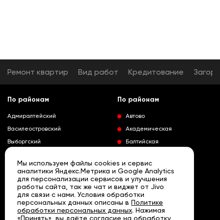
Ремонт квартир
Вид работ
Кредитование
Загор
По районам
По районам
Адмиралтейский
Автово
Василеостровский
Академическая
Выборгский
Балтийская
Калининский
Владимирская
Мы используем файлы cookies и сервис
Колпинский
Выборгская
аналитики Яндекс.Метрика и Google Analytics
для персонализации сервисов и улучшения
Красногвардейский
Гражданский проспект
работы сайта, так же чат и виджет от Jivo
Краносельский
Девяткино
для связи с нами. Условия обработки
Развернуть
персональных данных описаны в
Политике
Кронштадтский
Кировский завод
обработки персональных данных
. Нажимая
«Принять», вы даёте согласие на обработку
Курортный
Ленинский проспект