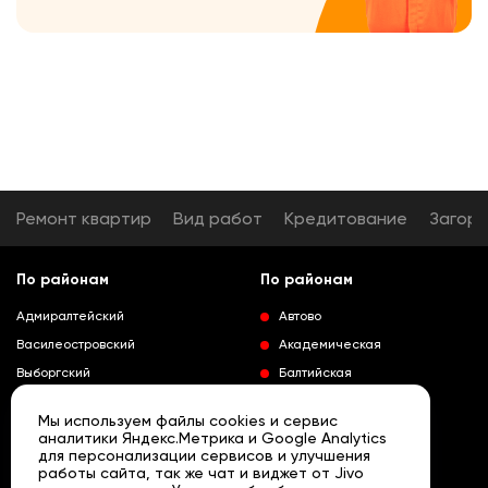
Ремонт квартир
Вид работ
Кредитование
Загор
По районам
По районам
Адмиралтейский
Автово
Василеостровский
Академическая
Выборгский
Балтийская
Калининский
Владимирская
Мы используем файлы cookies и сервис
Колпинский
Выборгская
аналитики Яндекс.Метрика и Google Analytics
для персонализации сервисов и улучшения
Красногвардейский
Гражданский проспект
работы сайта, так же чат и виджет от Jivo
Краносельский
Девяткино