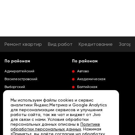
Ремонт квартир
Вид работ
Кредитование
Загор
По районам
По районам
Адмиралтейский
Автово
Василеостровский
Академическая
Выборгский
Балтийская
Калининский
Владимирская
Мы используем файлы cookies и сервис
Колпинский
Выборгская
аналитики Яндекс.Метрика и Google Analytics
для персонализации сервисов и улучшения
Красногвардейский
Гражданский проспект
работы сайта, так же чат и виджет от Jivo
Краносельский
Девяткино
для связи с нами. Условия обработки
Развернуть
персональных данных описаны в
Политике
Кронштадтский
Кировский завод
обработки персональных данных
. Нажимая
«Принять», вы даёте согласие на обработку
Курортный
Ленинский проспект