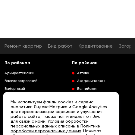
Ремонт квартир
Вид работ
Кредитование
Загор
По районам
По районам
Адмиралтейский
Автово
Василеостровский
Академическая
Выборгский
Балтийская
Калининский
Владимирская
Мы используем файлы cookies и сервис
Колпинский
Выборгская
аналитики Яндекс.Метрика и Google Analytics
для персонализации сервисов и улучшения
Красногвардейский
Гражданский проспект
работы сайта, так же чат и виджет от Jivo
Краносельский
Девяткино
для связи с нами. Условия обработки
Развернуть
персональных данных описаны в
Политике
Кронштадтский
Кировский завод
обработки персональных данных
. Нажимая