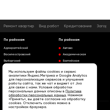
Ремонт квартир
Вид работ
Кредитование
Загор
По районам
По районам
Адмиралтейский
Автово
Василеостровский
Академическая
Выборгский
Балтийская
Калининский
Владимирская
Мы используем файлы cookies и сервис
Колпинский
Выборгская
аналитики Яндекс.Метрика и Google Analytics
для персонализации сервисов и улучшения
Красногвардейский
Гражданский проспект
работы сайта, так же чат и виджет от Jivo
Краносельский
Девяткино
для связи с нами. Условия обработки
Развернуть
персональных данных описаны в
Политике
Кронштадтский
Кировский завод
обработки персональных данных
. Нажимая
«Принять», вы даёте согласие на обработку
Курортный
Ленинский проспект
cookies. Отключить cookies можно в
Московский
Лесная
настройках браузера.
© «АРТА» Санкт - Петербург, 2007 - 2026