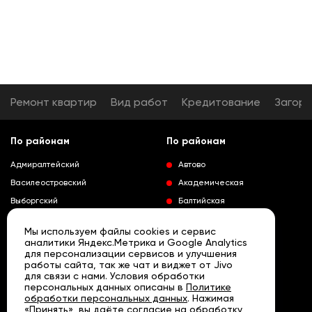
Ремонт квартир
Вид работ
Кредитование
Загор
По районам
По районам
Адмиралтейский
Автово
Василеостровский
Академическая
Выборгский
Балтийская
Калининский
Владимирская
Мы используем файлы cookies и сервис
Колпинский
Выборгская
аналитики Яндекс.Метрика и Google Analytics
для персонализации сервисов и улучшения
Красногвардейский
Гражданский проспект
работы сайта, так же чат и виджет от Jivo
Краносельский
Девяткино
для связи с нами. Условия обработки
Развернуть
персональных данных описаны в
Политике
Кронштадтский
Кировский завод
обработки персональных данных
. Нажимая
«Принять», вы даёте согласие на обработку
Курортный
Ленинский проспект