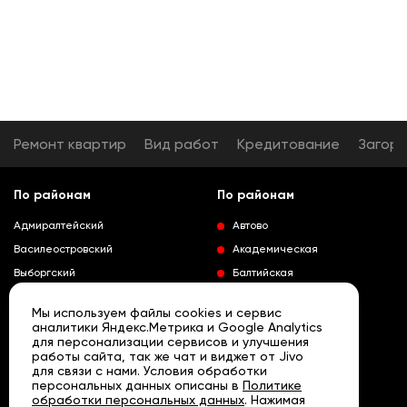
Ремонт квартир
Вид работ
Кредитование
Загор
По районам
По районам
Адмиралтейский
Автово
Василеостровский
Академическая
Выборгский
Балтийская
Калининский
Владимирская
Мы используем файлы cookies и сервис
Колпинский
Выборгская
аналитики Яндекс.Метрика и Google Analytics
для персонализации сервисов и улучшения
Красногвардейский
Гражданский проспект
работы сайта, так же чат и виджет от Jivo
Краносельский
Девяткино
для связи с нами. Условия обработки
Развернуть
персональных данных описаны в
Политике
Кронштадтский
Кировский завод
обработки персональных данных
. Нажимая