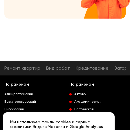
Ремонт квартир
Вид работ
Кредитование
Загор
По районам
По районам
Адмиралтейский
Автово
Василеостровский
Академическая
Выборгский
Балтийская
Калининский
Владимирская
Мы используем файлы cookies и сервис
Колпинский
Выборгская
аналитики Яндекс.Метрика и Google Analytics