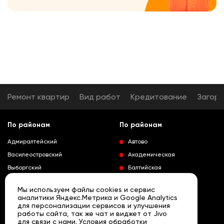
Ремонт квартир
Вид работ
Кредитование
Загор
По районам
По районам
Адмиралтейский
Автово
Василеостровский
Академическая
Выборгский
Балтийская
Калининский
Владимирская
Мы используем файлы cookies и сервис
Колпинский
Выборгская
аналитики Яндекс.Метрика и Google Analytics
для персонализации сервисов и улучшения
Красногвардейский
Гражданский проспект
работы сайта, так же чат и виджет от Jivo
Краносельский
Девяткино
для связи с нами. Условия обработки