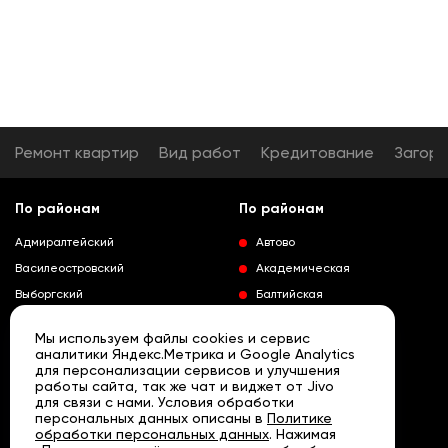
Ремонт квартир
Вид работ
Кредитование
Загор
По районам
По районам
Адмиралтейский
Автово
Василеостровский
Академическая
Выборгский
Балтийская
Калининский
Владимирская
Мы используем файлы cookies и сервис
Колпинский
Выборгская
аналитики Яндекс.Метрика и Google Analytics
для персонализации сервисов и улучшения
Красногвардейский
Гражданский проспект
работы сайта, так же чат и виджет от Jivo
Краносельский
Девяткино
для связи с нами. Условия обработки
Развернуть
персональных данных описаны в
Политике
Кронштадтский
Кировский завод
обработки персональных данных
. Нажимая