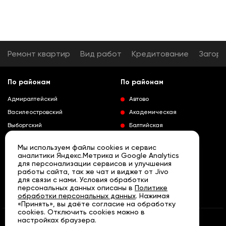
Ремонт квартир
Вид работ
Кредитование
Загор
По районам
По районам
Адмиралтейский
Автово
Василеостровский
Академическая
Выборгский
Балтийская
Калининский
Владимирская
Мы используем файлы cookies и сервис
Колпинский
Выборгская
аналитики Яндекс.Метрика и Google Analytics
для персонализации сервисов и улучшения
Красногвардейский
Гражданский проспект
работы сайта, так же чат и виджет от Jivo
Краносельский
Девяткино
для связи с нами. Условия обработки
Развернуть
персональных данных описаны в
Политике
Кронштадтский
Кировский завод
обработки персональных данных
. Нажимая
«Принять», вы даёте согласие на обработку
Курортный
Ленинский проспект
cookies. Отключить cookies можно в
Московский
Лесная
настройках браузера.
© «АРТА» Санкт - Петербург, 2007 - 2026