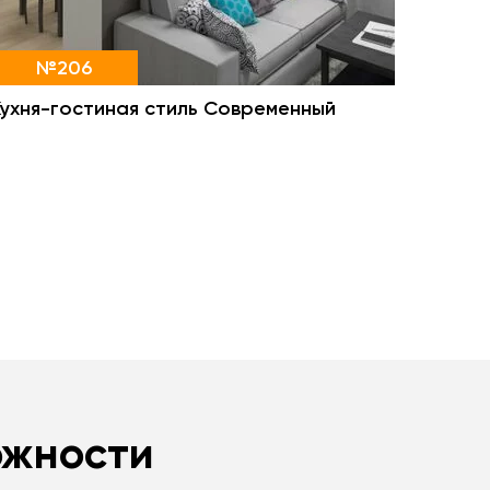
№206
Кухня-гостиная стиль Современный
ожности