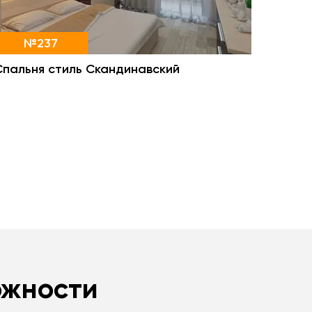
№237
Спальня стиль Скандинавский
ожности