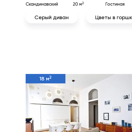
2
Скандинавский
20 м
Гостиная
Серый диван
Цветы в горш
2
18 м