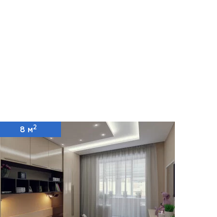
2
8 м