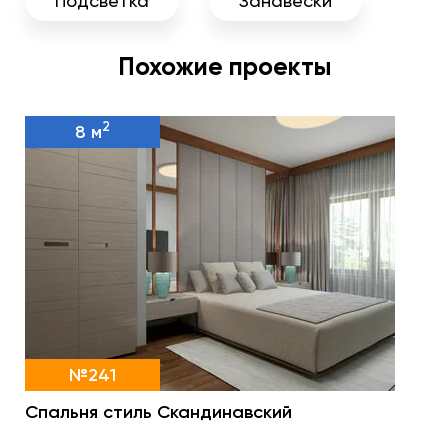
Подсветка
Занавески
Похожие проекты
2
8 м
№241
Спальня стиль Скандинавский