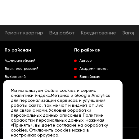
Ремонт квартир
Вид работ
Кредитование
Загор
По районам
По районам
Адмиралтейский
Автово
Василеостровский
Академическая
Выборгский
Балтийская
Калининский
Владимирская
Мы используем файлы cookies и сервис
Колпинский
Выборгская
аналитики Яндекс.Метрика и Google Analytics
для персонализации сервисов и улучшения
Красногвардейский
Гражданский проспект
работы сайта, так же чат и виджет от Jivo
Краносельский
Девяткино
для связи с нами. Условия обработки
Развернуть
персональных данных описаны в
Политике
Кронштадтский
Кировский завод
обработки персональных данных
. Нажимая
«Принять», вы даёте согласие на обработку
Курортный
Ленинский проспект
cookies. Отключить cookies можно в
Московский
Лесная
настройках браузера.
© «АРТА» Санкт - Петербург, 2007 - 2026