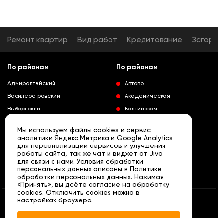
Ремонт квартир
Вид работ
Кредитование
Загор
По районам
По районам
Адмиралтейский
Автово
Василеостровский
Академическая
Выборгский
Балтийская
Калининский
Владимирская
Мы используем файлы cookies и сервис
Колпинский
Выборгская
аналитики Яндекс.Метрика и Google Analytics
для персонализации сервисов и улучшения
Красногвардейский
Гражданский проспект
работы сайта, так же чат и виджет от Jivo
Краносельский
Девяткино
для связи с нами. Условия обработки
Развернуть
персональных данных описаны в
Политике
Кронштадтский
Кировский завод
обработки персональных данных
. Нажимая
«Принять», вы даёте согласие на обработку
Курортный
Ленинский проспект
cookies. Отключить cookies можно в
Московский
Лесная
настройках браузера.
© «АРТА» Санкт - Петербург, 2007 - 2026
Петроградский
Нарвская
Политика конфиденциальности