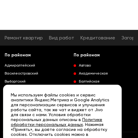
Ремонт квартир
Вид работ
Кредитование
Загор
По районам
По районам
Адмиралтейский
Автово
Василеостровский
Академическая
Выборгский
Балтийская
Калининский
Владимирская
Мы используем файлы cookies и сервис
Колпинский
Выборгская
аналитики Яндекс.Метрика и Google Analytics
для персонализации сервисов и улучшения
Красногвардейский
Гражданский проспект
работы сайта, так же чат и виджет от Jivo
Краносельский
Девяткино
для связи с нами. Условия обработки
Развернуть
персональных данных описаны в
Политике
Кронштадтский
Кировский завод
обработки персональных данных
. Нажимая
«Принять», вы даёте согласие на обработку
Курортный
Ленинский проспект
cookies. Отключить cookies можно в
Московский
Лесная