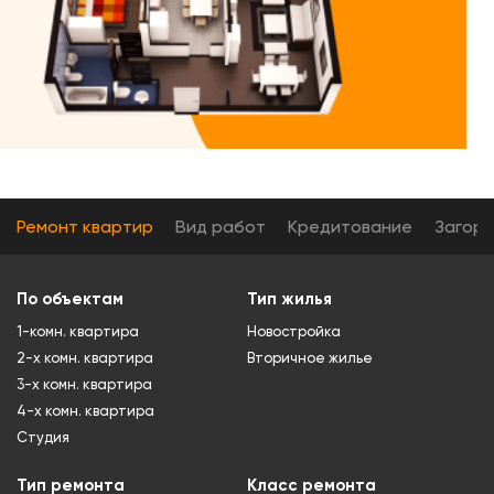
Ремонт квартир
Вид работ
Кредитование
Загор
По объектам
Тип жилья
1-комн. квартира
Новостройка
2-х комн. квартира
Вторичное жилье
3-х комн. квартира
4-х комн. квартира
Студия
Тип ремонта
Класс ремонта