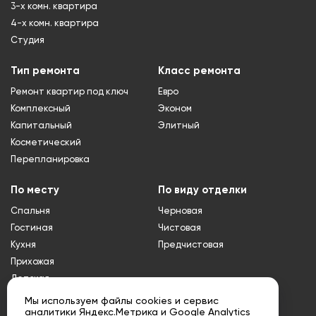
3-х комн. квартира
4-х комн. квартира
Студия
Тип ремонта
Класс ремонта
Ремонт квартир под ключ
Евро
Комплексный
Эконом
Капитальный
Элитный
Косметический
Перепланировка
По месту
По виду отделки
Спальня
Черновая
Гостиная
Чистовая
Кухня
Предчистовая
Прихожая
Детская
Туалет
Мы используем файлы cookies и сервис
аналитики Яндекс.Метрика и Google Analytics
Ванная