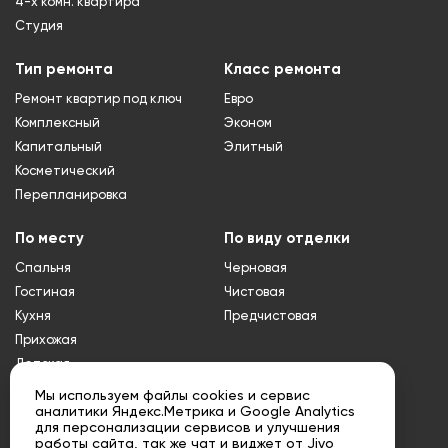
4-х комн. квартира
Студия
Тип ремонта
Класс ремонта
Ремонт квартир под ключ
Евро
Комплексный
Эконом
Капитальный
Элитный
Косметический
Перепланировка
По месту
По виду отделки
Спальня
Черновая
Гостиная
Чистовая
Кухня
Предчистовая
Прихожая
Детская
Туалет
Мы используем файлы cookies и сервис
аналитики Яндекс.Метрика и Google Analytics
Ванная
для персонализации сервисов и улучшения
Совмещенный
работы сайта, так же чат и виджет от Jivo