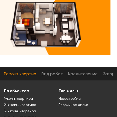
Ремонт квартир
Вид работ
Кредитование
Загор
По объектам
Тип жилья
1-комн. квартира
Новостройка
2-х комн. квартира
Вторичное жилье
3-х комн. квартира