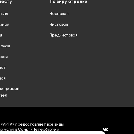
месту
По виду отделки
льня
Черновая
тиная
Чистовая
я
Предчистовая
хожая
ская
лет
ная
мещенный
узел
 «АРТА» предоставляет все виды
х услуг в Санкт-Петербурге и