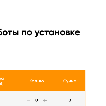
оты по установке
за
Кол-во
Сумма
б)
-
+
0