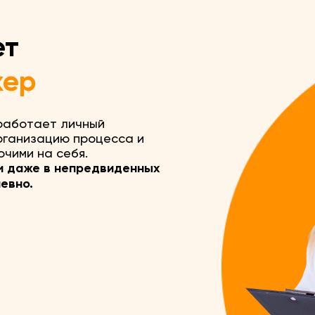
ет
жер
 работает личный
рганизацию процесса и
чими на себя.
и даже в непредвиденных
невно.