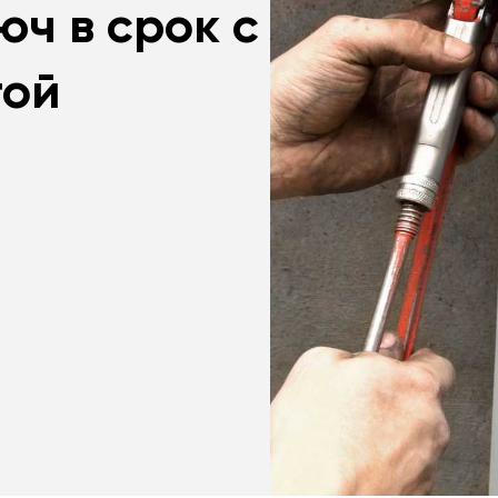
юч в срок с
той