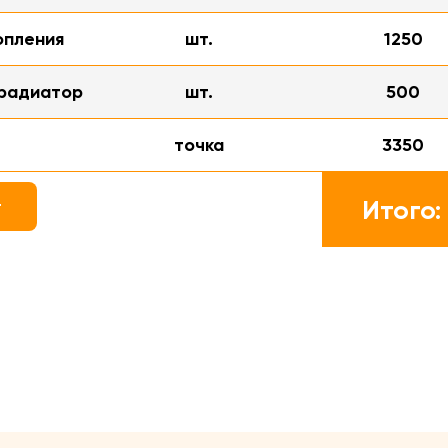
опления
шт.
1250
 радиатор
шт.
500
точка
3350
Итого:
т