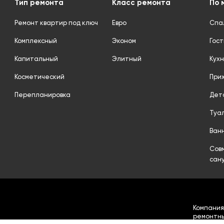
Тип ремонта
Класс ремонта
По 
Ремонт квартир под ключ
Евро
Спа
Комплексный
Эконом
Гос
Капитальный
Элитный
Кухн
Косметический
При
Перепланировка
Дет
Туа
Ван
Сов
сан
Компания
ремонтны