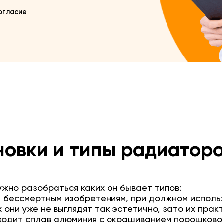
огласие
новки и типы радиаторо
жно разобраться каких он бывает типов:
 бессмертным изобретениям, при должном использ
х они уже не выглядят так эстетично, зато их прак
одит сплав алюминия с окрашиванием порошковой