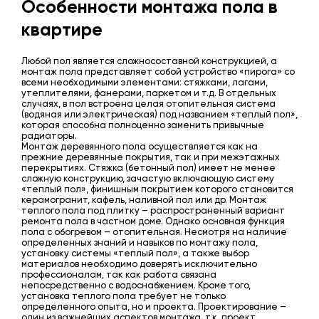
Особенности монтажа пола в
квартире
Любой пол является сложносоставной конструкцией, а
монтаж пола представляет собой устройство «пирога» со
всеми необходимыми элементами: стяжками, лагами,
утеплителями, фанерами, паркетом и т.д. В отдельных
случаях, в пол встроена целая отопительная система
(водяная или электрическая) под названием «теплый пол»,
которая способна полноценно заменить привычные
радиаторы.
Монтаж деревянного пола осуществляется как на
прежние деревянные покрытия, так и при межэтажных
перекрытиях. Стяжка (бетонный пол) имеет не менее
сложную конструкцию, зачастую включающую систему
«теплый пол», финишным покрытием которого становится
керамогранит, кафель, наливной пол или др. Монтаж
теплого пола под плитку – распространенный вариант
ремонта пола в частном доме. Однако основная функция
пола с обогревом – отопительная. Несмотря на наличие
определенных знаний и навыков по монтажу пола,
установку системы «теплый пол», а также выбор
материалов необходимо доверять исключительно
профессионалам, так как работа связана
непосредственно с водоснабжением. Кроме того,
установка теплого пола требует не только
определенного опыта, но и проекта. Проектирование –
один из важнейших аспектов монтажа, т.к. проект