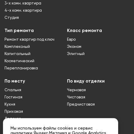
3-х комн. квартира
4-х комн. квартира
Студия
Тип ремонта
Класс ремонта
Ремонт квартир под ключ
Евро
Комплексный
Эконом
Капитальный
Элитный
Косметический
Перепланировка
По месту
По виду отделки
Спальня
Черновая
Гостиная
Чистовая
Кухня
Предчистовая
Прихожая
Детская
Туалет
Мы используем файлы cookies и сервис
аналитики Яндекс.Метрика и Google Analytics
Ванная