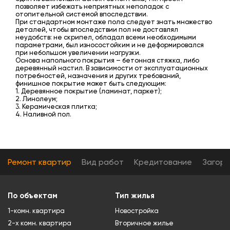
позволяет избежать неприятных неполадок с
отопительной системой впоследствии.
При стандартном монтаже пола следует знать множество
деталей, чтобы впоследствии пол не доставлял
неудобств: не скрипел, обладал всеми необходимыми
параметрами, был износостойким и не деформировался
при небольшом увеличении нагрузки.
Основа напольного покрытия – бетонная стяжка, либо
деревянный настил. В зависимости от эксплуатационных
потребностей, назначения и других требований,
финишное покрытие может быть следующим:
1. Деревянное покрытие (ламинат, паркет);
2. Линолеум;
3. Керамическая плитка;
4. Наливной пол.
Ремонт квартир
Вид работ
Кредитование
Загор
По объектам
Тип жилья
1-комн. квартира
Новостройка
2-х комн. квартира
Вторичное жилье