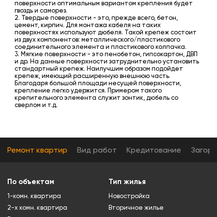
поверхности оптимальным вариантом крепления будет
гвоздь и саморез.
2. Твердые поверхности - это, прежде всего, бетон,
цемент, кирпич. Для монтажа кабеля на таких
поверхностях используют дюбеля. Такой крепеж состоит
из двух компонентов: металлического/пластикового
соединительного элемента и пластикового колпачка.
3. Мягкие поверхности - это пенобетон, гипсокартон, ДВП
и др. На данные поверхности затруднительно установить
стандартный крепеж. Наилучшим образом подойдет
крепеж, имеющий расширенную внешнюю часть.
Благодаря большой площади несущей поверхности,
крепление легко удержится. Примером такого
крепительного элемента служит зонтик, дюбель со
сверлом и т.д.
Ремонт квартир
Вид работ
Кредитование
Загор
По объектам
Тип жилья
1-комн. квартира
Новостройка
2-х комн. квартира
Вторичное жилье