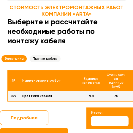
СТОИМОСТЬ ЭЛЕКТРОМОНТАЖНЫХ РАБОТ
КОМПАНИИ «ARTA»
Выберите и рассчитайте
необходимые работы по
монтажу кабеля
Электрика
Прочие работы
Стоимость
Единица
за
№
Наименование работ
измерения
единицу
(руб)
559
Протяжка кабеля
п.м
70
Итого:
Подробнее