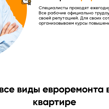
Специалисты проходят ежегодн
Все рабочие официально трудо
своей репутацией. Для своих со
организовываем курсы повышени
Подробнее
Подробнее
Хочу такой ремо
Хочу такой ремо
все виды евроремонта 
квартире