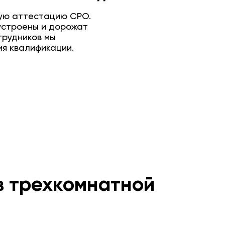
ую аттестацию СРО.
устроены и дорожат
трудников мы
я квалификации.
нт
нт
Подробнее
Подробнее
в трехкомнатной