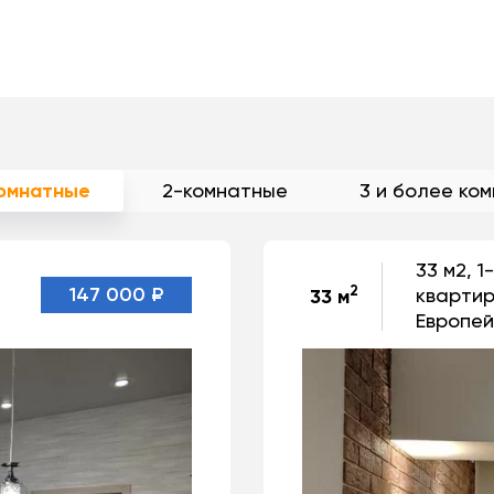
комнатные
2-комнатные
3 и более ко
33 м2, 
2
147 000 ₽
квартир
33 м
Европей