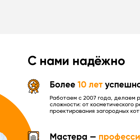
50 м2, 
110 м2,
210 000 ₽
2
2
196 000 ₽
квартир
квартир
110 м
50 м
Энгельс
пр. 190
С нами надёжно
Более
10 лет
успешно
Работаем с 2007 года, делаем 
сложности: от косметического р
проектирования загородных кот
Мастера —
професс