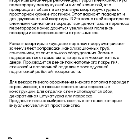
квартиры дизайнеры рекомендуют убрать межкомнатную
перегородку между кухней и жилой комнатой, что
превращает объект в актуальную квартиру-студию с
просторной кухней-гостиной. Этот вариант подойдет и
для двухкомнатной квартиры. В 2-х комнатной квартире со
смежными комнатами посредством демонтажа и переноса
перегородок можно добиться увеличения полезной
площади и изолированности отдельных зон.
Ремонт квартиры в хрущевке под ключ предусматривает
замену электропроводки, канализационных труб,
сантехники, отопительного оборудования. Замене
подвергаются старые окна, входные и межкомнатные
двери. Производится демонтаж напольного покрытия,
стеновой и потолочной отделки с последующей
подготовкой рабочей поверхности.
Для декоративного оформления низкого потолка подойдет
окрашивание, натяжные полотна или подвесные
конструкции. Для отделки стен используются обои,
декоративная штукатурка или покраска.
Предпочтительно выбирать светлые оттенки, которые
визуально увеличат пространство.