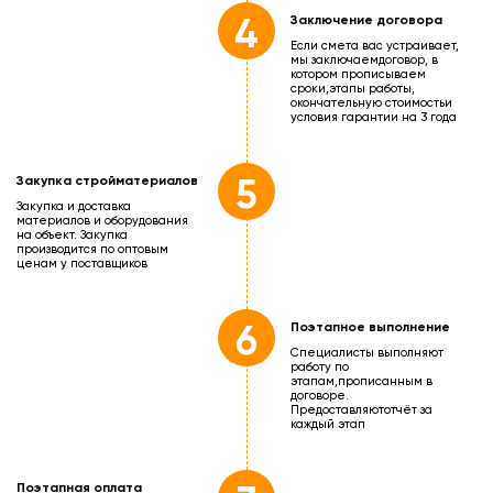
4
Заключение договора
Если смета вас устраивает,
мы заключаем
договор, в
котором прописываем
сроки,
этапы работы,
окончательную стоимость
и
условия гарантии на 3 года
5
Закупка стройматериалов
Закупка и доставка
материалов и оборудования
на объект. Закупка
производится по оптовым
ценам у поставщиков
6
Поэтапное выполнение
Специалисты выполняют
работу по
этапам,
прописанным в
договоре.
Предоставляют
отчёт за
каждый этап
Поэтапная оплата