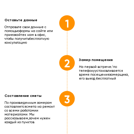
1
Оставьте данные
Отправьте свои данные с
помощью
формы на сайте или
приезжайте
к нам в офис,
чтобы получить
бесплатную
консультацию
2
Замер помещения
На первой встрече/по
телефону
установливается
время посещения
замерщика,
его выезд бесплатный
3
Составление сметы
По произведенным замерам
составляется
смета на ремонт
со всеми работами
и
материалами. Мы
рассказываем,
зачем нужен
каждый из пунктов