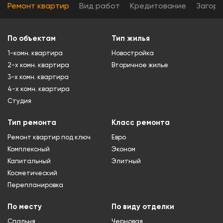
Ремонт квартир
Вид работ
Кредитование
Загор
По объектам
Тип жилья
1-комн. квартира
Новостройка
2-х комн. квартира
Вторичное жилье
3-х комн. квартира
4-х комн. квартира
Студия
Тип ремонта
Класс ремонта
Ремонт квартир под ключ
Евро
Комплексный
Эконом
Капитальный
Элитный
Косметический
Перепланировка
По месту
По виду отделки
Спальня
Черновая