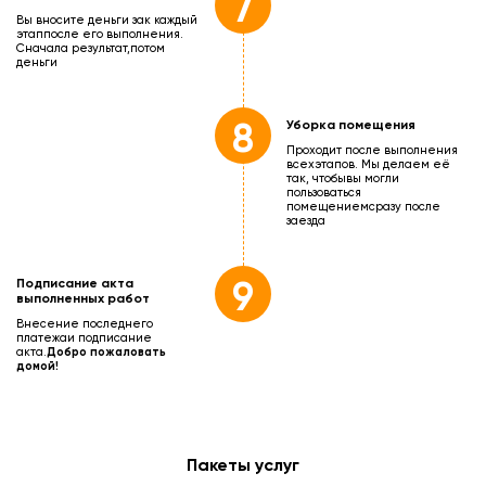
7
Вы вносите деньги зак каждый
этап
после его выполнения.
Сначала результат,
потом
деньги
8
Уборка помещения
Проходит после выполнения
всех
этапов. Мы делаем её
так, чтобы
вы могли
пользоваться
помещением
сразу после
заезда
9
Подписание акта
выполненных работ
Внесение последнего
платежа
и подписание
акта.
Добро пожаловать
домой!
Пакеты услуг