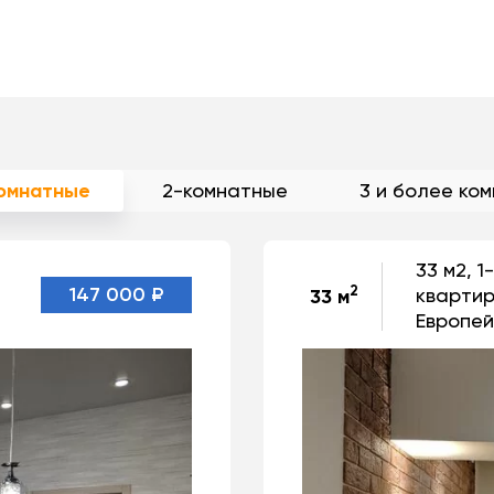
комнатные
2-комнатные
3 и более ко
33 м2, 
2
147 000 ₽
квартир
33 м
Европей