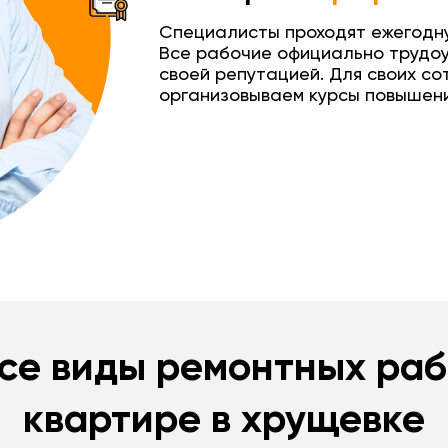
Специалисты проходят ежегодн
Все рабочие официально трудо
своей репутацией. Для своих со
организовываем курсы повышени
Подробнее
Подробнее
Хочу такой ремо
Хочу такой ремо
се виды ремонтных раб
квартире в хрущевке