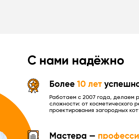
50 м2, 
110 м2,
210 000 ₽
2
2
196 000 ₽
квартир
квартир
110 м
50 м
Энгельс
пр. 190
С нами надёжно
Более
10 лет
успешно
Работаем с 2007 года, делаем 
сложности: от косметического р
проектирования загородных кот
Мастера —
професс