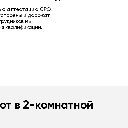
ую аттестацию СРО.
устроены и дорожат
трудников мы
я квалификации.
нт
нт
Подробнее
Подробнее
от в 2-комнатной