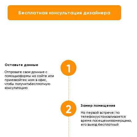
Бесплатная консультация дизайнера
1
Оставьте данные
Отправьте свои данные с
помощью
формы на сайте или
приезжайте
к нам в офис,
чтобы получить
бесплатную
консультацию
2
Замер помещения
На первой встрече/по
телефону
установливается
время посещения
замерщика,
его выезд бесплатный