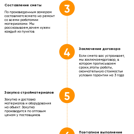
3
Составление сметы
По произведенным замерам
составляется
смета на ремонт
со всеми работами
и
материалами. Мы
рассказываем,
зачем нужен
каждый из пунктов
4
Заключение договора
Если смета вас устраивает,
мы заключаем
договор, в
котором прописываем
сроки,
этапы работы,
окончательную стоимость
и
условия гарантии на 3 года
5
Закупка стройматериалов
Закупка и доставка
материалов и оборудования
на объект. Закупка
производится по оптовым
ценам у поставщиков
Поэтапное выполнение