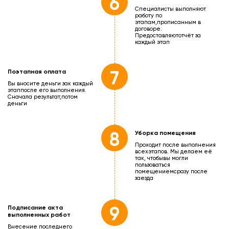
6
Специалисты выполняют
работу по
этапам,
прописанным в
договоре.
Предоставляют
отчёт за
каждый этап
7
Поэтапная оплата
Вы вносите деньги зак каждый
этап
после его выполнения.
Сначала результат,
потом
деньги
8
Уборка помещения
Проходит после выполнения
всех
этапов. Мы делаем её
так, чтобы
вы могли
пользоваться
помещением
сразу после
заезда
9
Подписание акта
выполненных работ
Внесение последнего