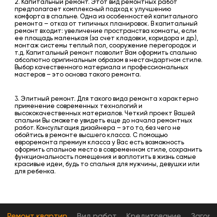
2. Капитальный ремонт. Этот вид ремонтных работ
предполагает комплексный подход к улучшению
комфорта в спальне. Одна из особенностей капитального
ремонта – отказ от типичных планировок. В капитальный
ремонт входит: увеличение пространства комнаты, если
ее площадь маленькая (за счет кладовки, коридора и др.),
монтаж системы теплый пол, сооружение перегородок и
т.д. Капитальный ремонт позволит Вам оформить спальню
абсолютно оригинальным образом в нестандартном стиле.
Выбор качественного материала и профессиональных
мастеров – это основа такого ремонта.
3. Элитный ремонт. Для такого вида ремонта характерно
применение современных технологий и
высококачественных материалов. Четкий проект Вашей
спальни Вы сможете увидеть еще до начала ремонтных
работ. Консультация дизайнера – это то, без чего не
обойтись в ремонте высшего класса. С помощью
евроремонта премиум класса у Вас есть возможность
оформить спальное место в современном стиле, сохранить
функциональность помещения и воплотить в жизнь самые
красивые идеи, будь то спальня для мужчины, девушки или
для ребенка.
Ремонт квартир
Вид работ
Кредитование
Загор