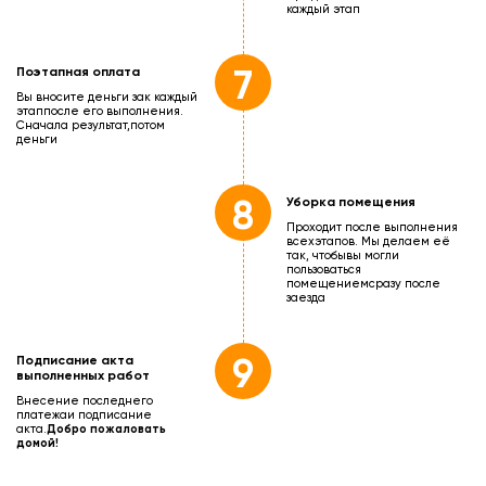
каждый этап
7
Поэтапная оплата
Вы вносите деньги зак каждый
этап
после его выполнения.
Сначала результат,
потом
деньги
8
Уборка помещения
Проходит после выполнения
всех
этапов. Мы делаем её
так, чтобы
вы могли
пользоваться
помещением
сразу после
заезда
9
Подписание акта
выполненных работ
Внесение последнего
платежа
и подписание
акта.
Добро пожаловать
домой!