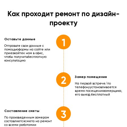
Как проходит ремонт по дизайн-
проекту
1
Оставьте данные
Отправьте свои данные с
помощью
формы на сайте или
приезжайте
к нам в офис,
чтобы получить
бесплатную
консультацию
2
Замер помещения
На первой встрече/по
телефону
установливается
время посещения
замерщика,
его выезд бесплатный
3
Составление сметы
По произведенным замерам
составляется
смета на ремонт
со всеми работами
и