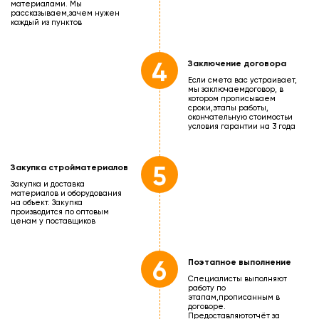
материалами. Мы
рассказываем,
зачем нужен
каждый из пунктов
4
Заключение договора
Если смета вас устраивает,
мы заключаем
договор, в
котором прописываем
сроки,
этапы работы,
окончательную стоимость
и
условия гарантии на 3 года
5
Закупка стройматериалов
Закупка и доставка
материалов и оборудования
на объект. Закупка
производится по оптовым
ценам у поставщиков
6
Поэтапное выполнение
Специалисты выполняют
работу по
этапам,
прописанным в
договоре.
Предоставляют
отчёт за