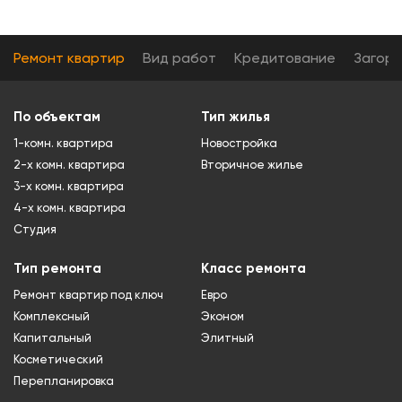
Ремонт квартир
Вид работ
Кредитование
Загор
По объектам
Тип жилья
1-комн. квартира
Новостройка
2-х комн. квартира
Вторичное жилье
3-х комн. квартира
4-х комн. квартира
Студия
Тип ремонта
Класс ремонта
Ремонт квартир под ключ
Евро
Комплексный
Эконом
Капитальный
Элитный
Косметический
Перепланировка